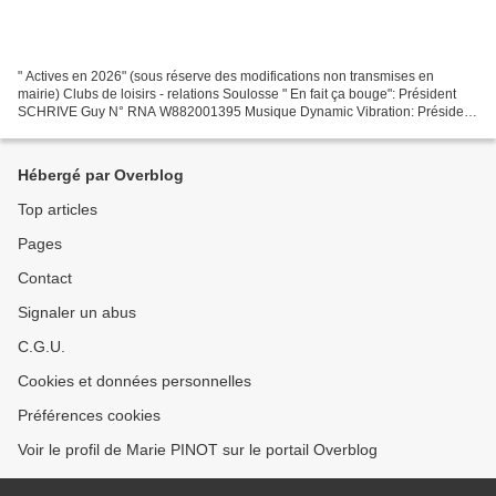
" Actives en 2026" (sous réserve des modifications non transmises en
mairie) Clubs de loisirs - relations Soulosse " En fait ça bouge": Président
SCHRIVE Guy N° RNA W882001395 Musique Dynamic Vibration: Président
KINZELIN Thomas N° RNA W882001479 Scolaire...
Hébergé par Overblog
Top articles
Pages
Contact
Signaler un abus
C.G.U.
Cookies et données personnelles
Préférences cookies
Voir le profil de Marie PINOT sur le portail Overblog