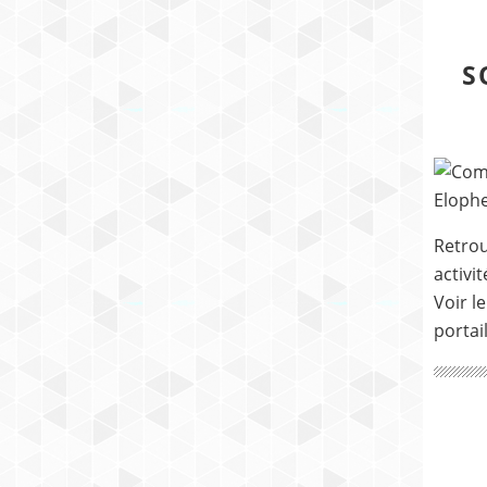
S
Retrou
activi
Voir le
portai